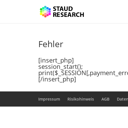
Fehler
[insert_php]
session_start();
print($_SESSION[‚payment_erro
[/insert_php]
Impressum
Risikohinweis
AGB
Date