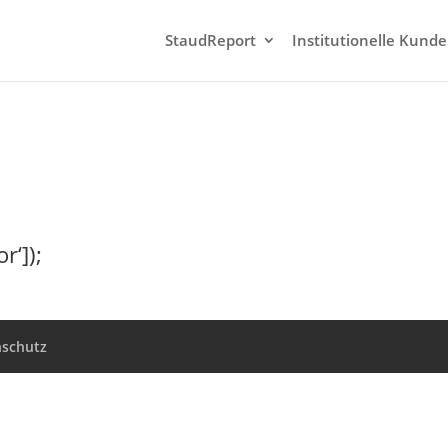
StaudReport
Institutionelle Kund
r‘]);
nschutz