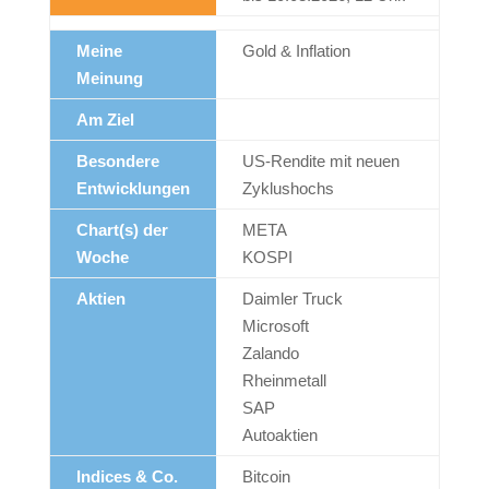
Meine
Gold & Inflation
Meinung
Am Ziel
Besondere
US-Rendite mit neuen
Entwicklungen
Zyklushochs
Chart(s) der
META
Woche
KOSPI
Aktien
Daimler Truck
Microsoft
Zalando
Rheinmetall
SAP
Autoaktien
Indices & Co.
Bitcoin