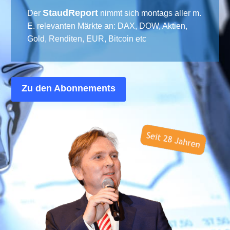
StaudReport
Der
nimmt sich montags aller m.
E. relevanten Märkte an: DAX, DOW, Aktien,
Gold, Renditen, EUR, Bitcoin etc
Zu den Abonnements